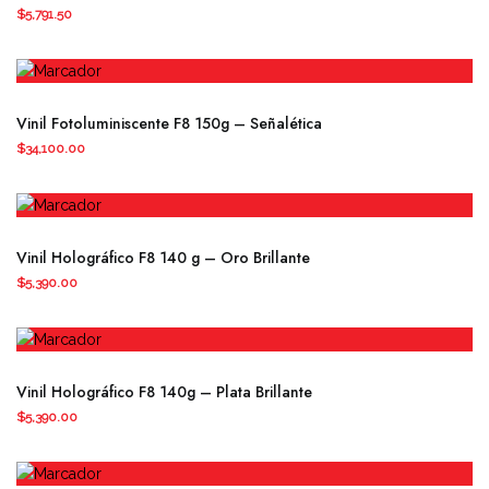
$
5,791.50
Este
producto
Vinil Fotoluminiscente F8 150g – Señalética
tiene
$
34,100.00
múltiples
variantes.
Las
opciones
Vinil Holográfico F8 140 g – Oro Brillante
se
$
5,390.00
pueden
elegir
en
la
página
Vinil Holográfico F8 140g – Plata Brillante
de
$
5,390.00
producto