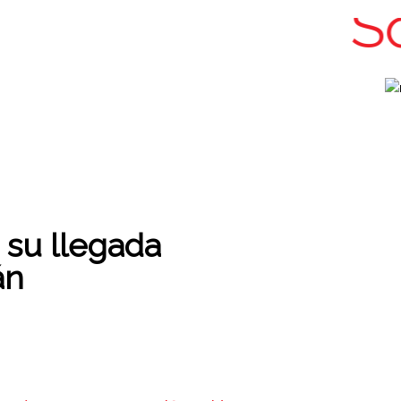
Sol
 su llegada
án