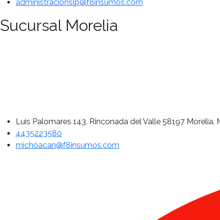
administracionslp@f8insumos.com
Sucursal Morelia
Luis Palomares 143, Rinconada del Valle 58197 Morelia, 
4435223580
michoacan@f8insumos.com