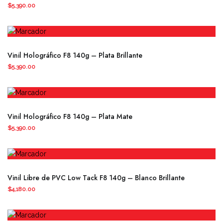
$
5,390.00
pueden
elegir
en
la
página
Vinil Holográfico F8 140g – Plata Brillante
de
$
5,390.00
producto
Vinil Holográfico F8 140g – Plata Mate
$
5,390.00
Vinil Libre de PVC Low Tack F8 140g – Blanco Brillante
$
4,180.00