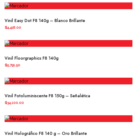
Vinil Easy Dot F8 140g – Blanco Brillante
$
4,418.00
Vinil Floorgraphics F8 140g
$
5,791.50
Este
producto
Vinil Fotoluminiscente F8 150g – Señalética
tiene
$
34,100.00
múltiples
variantes.
Las
opciones
Vinil Holográfico F8 140 g – Oro Brillante
se