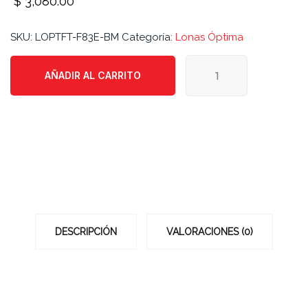
$
3,080.00
SKU:
LOPTFT-F83E-BM
Categoría:
Lonas Óptima
Lona
AÑADIR AL CARRITO
Óptima
AÑADIR AL CARRITO
F8
3E
–
Blanco
Mate
cantidad
DESCRIPCIÓN
VALORACIONES (0)