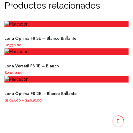
Productos relacionados
Lona Óptima F8 3E – Blanco Brillante
$
2,750.00
Este
producto
Lona Versátil F8 1E – Blanco
tiene
$
2,000.00
múltiples
variantes.
Este
Las
producto
Lona Óptima F8 2E – Blanco Brillante
opciones
tiene
$
1,043.00
–
$
3,036.00
se
múltiples
pueden
variantes.
elegir
Las
en
opciones
la
se