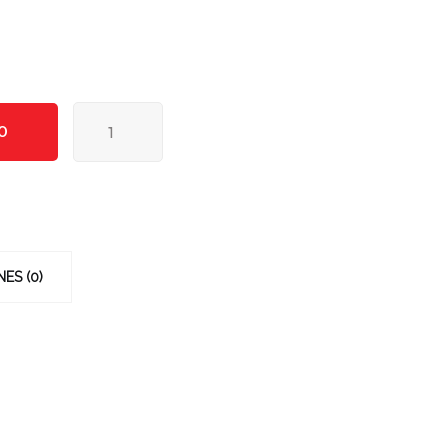
Vinil
O
Premium
O
F8
120g
cantidad
ES (0)