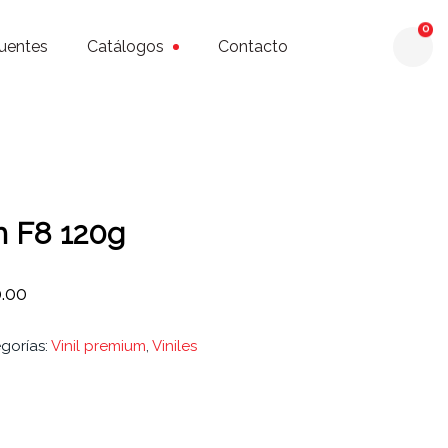
0
uentes
Catálogos
Contacto
m F8 120g
0.00
gorías:
Vinil premium
,
Viniles