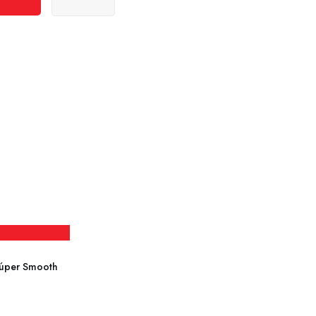
O
Mesh
Punto
Abierto
F8
1E
-
Blanco
cantidad
Súper Smooth