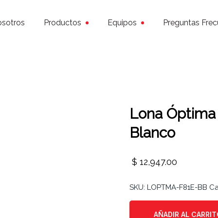
sotros
Productos
Equipos
Preguntas Frec
Lona Óptima 
Blanco
$
12,947.00
SKU:
LOPTMA-F81E-BB
Ca
AÑADIR AL CARRIT